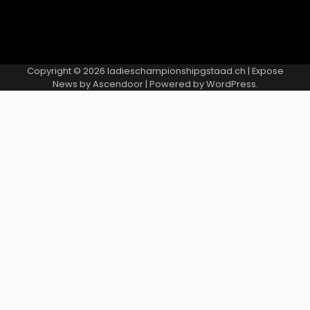
Copyright © 2026
ladieschampionshipgstaad.ch
| Expose
News by
Ascendoor
| Powered by
WordPress
.