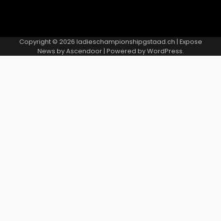
Copyright © 2026
ladieschampionshipgstaad.ch
| Expose
News by
Ascendoor
| Powered by
WordPress
.